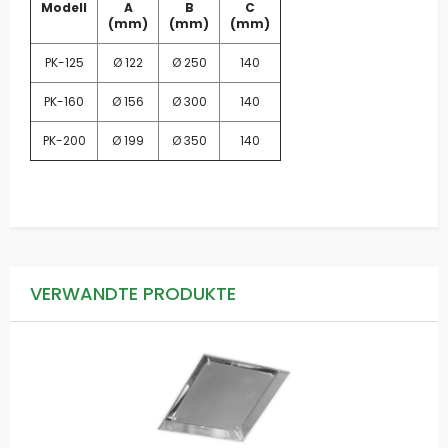
Modell
A
B
C
(mm)
(mm)
(mm)
PK-125
Ø 122
Ø 250
140
PK-160
Ø 156
Ø 300
140
PK-200
Ø 199
Ø 350
140
VERWANDTE PRODUKTE