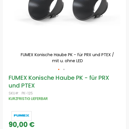
FUMEX Konische Haube PK - für PRX und PTEX /
mit u. ohne LED
F
Zum
FUMEX Konische Haube PK - für PRX
Anfang
und PTEX
der
Bildgalerie
SKU
PK-125
springen
KURZFRISTIG LIEFERBAR
90,00 €