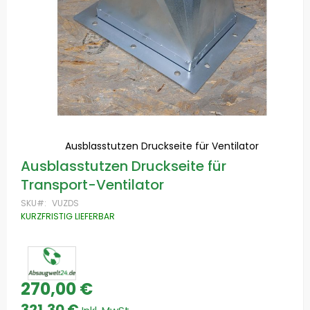
Ausblasstutzen Druckseite für Ventilator
Zum
Ausblasstutzen Druckseite für
Anfang
Transport-Ventilator
der
Bildgalerie
SKU
VUZDS
springen
KURZFRISTIG LIEFERBAR
270,00 €
321,30 €