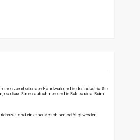
plan für Anlaufautomatik für 1-8 Maschinen und
Schiebersteuerung
 holzverarbeitenden Handwerk und in der Industrie. Sie
, ob diese Strom aufnehmen und in Betrieb sind. Beim
triebszustand einzelner Maschinen betätigt werden