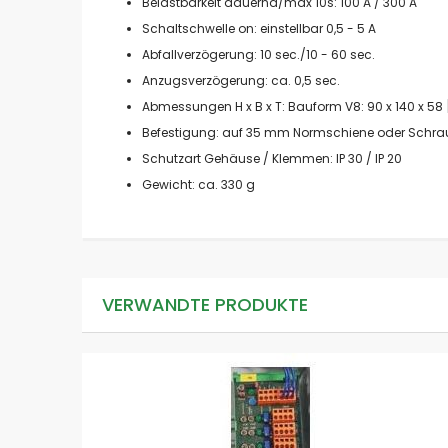
Belastbarkeit dauernd/max 10s: 100 A / 300 A
Schaltschwelle on: einstellbar 0,5 - 5 A
Abfallverzögerung: 10 sec./10 - 60 sec.
Anzugsverzögerung: ca. 0,5 sec.
Abmessungen H x B x T: Bauform V8: 90 x 140 x 5
Befestigung: auf 35 mm Normschiene oder Schra
Schutzart Gehäuse / Klemmen: IP 30 / IP 20
Gewicht: ca. 330 g
VERWANDTE PRODUKTE