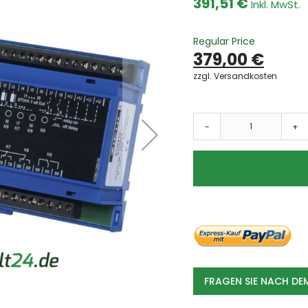
391,51 €
Dämpfe
Farben & Lacke
Regular Price
Fasern
379,00 €
Ölnebel
zzgl. Versandkosten
Späne
Schweissrauch
Schleifstaub
-
+
Branchen
Automotive
Metallindustrie
Umwelttechnik
Lebensmittel
Chemie und Pharma
Kunststoffe
Holzverarbeitung
Absauganlagen
FRAGEN SIE NACH D
Absauganlage
mobile Absauganlagen