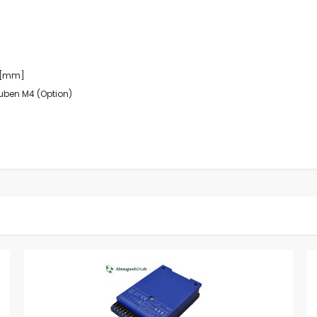
Filtration Group
Fumex
SEMO-TEC
NESTRO
8 [mm]
Kärcher
uben M4 (Option)
Schleifstaub
ATEX
Metall
Holz
Kunststoffe
Stein und Zement
Pharma und Chemie
Glas und Keramik
Papier und Textil
Abgase
Farben & Lacke
Späne
Metall