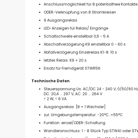
Anschlussmöglichkeit für 8 potentialfreie Kontakte
ODER-Verknüpfung von 8 Stromkreisen
9 Ausgangsrelais
LED-Anzeigen für Relais/ Eingänge
Schaltschwelle einstellbar 0,5 - 5 A
Abschaltverzögerung K9 einstellbar 0 - 60 s
Abfallverzögerung Einzelrelais K1-8: 10 s
letztes Relais: K9 + 20 s
Ersatz für Fremdgerät STWR56
Technische Daten
Steuerspannung Us: AC/DC 24 - 240 V, 0/50/60 Hz,
DC: 20,4 ... 297 V, AC: 20 ... 264 V
< 2 W, < 6 VA
Ausgangsrelais: [8 + 1 Wechsler]
zul. Umgebungstemperatur: -20°C…+55°C
Funktion: einzel/ODER-Schaltung
Wandleranschluss: 1 - 8 Stück Typ STWA1 oder S