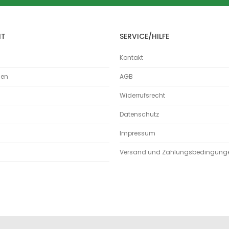
Hosenstücke
Reduzierungen
HT
SERVICE/HILFE
Sattelstücke
Wickelfalzrohr
Kontakt
Wickelfalzrohre
Wickelfalz T-Stück/Abzweig
men
AGB
Wickelfalz Bögen
Widerrufsrecht
Wickelfalz Hosenstück
Wickelfalz Reduzierung
Datenschutz
Wickelfalz Steckverbinder
Impressum
Wickelfalz Muffen
Versand und Zahlungsbedingung
Wickelfalz Bundkragen
Wickelfalz Enddeckel
Wickelfalz Sattelstücke
Wickelfalz Drosselklappen
Wickelfalz Schalldämpfer
Weitere Rohrbauteile