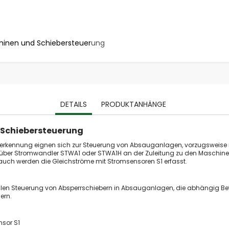
stationäre Absauganlagen
Holzspäne Absauganlagen
Anschluss
Metallstaub Absauganlagen
chinen und Schiebersteuerung
Schweißrauch Absauganlagen
Ölnebel Absauganlagen
Farbnebel Absauganlagen
Industriesauger
Industriesauger Flüssigkeiten / Späne
DETAILS
PRODUKTANHÄNGE
Industriesauger Feststoffe / Stäube
Industriesauger Ex
 Schiebersteuerung
ATEX Absauganlagen
erkennung eignen sich zur Steuerung von Absauganlagen, vorzugsweise im
Emissionen
 über Stromwandler STWA1 oder STWA1H an der Zuleitung zu den Maschinen
uch werden die Gleichströme mit Stromsensoren S1 erfasst.
Abgase
Aerosole / Ölnebel
Dämpfe & Gerüche
ralen Steuerung von Absperrschiebern in Absauganlagen, die abhängig Be
ern.
Farben & Lacke
Fasern
nsor S1
Holzspäne und Stäube (BGI 739-2)