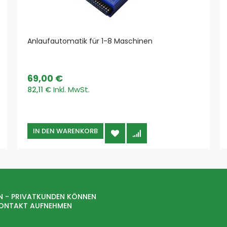
Holz
Kunststoffe
Aerosole
Anlaufautomatik für 1-8 Maschinen
Nassabscheider
Hallenlüftung
Lebensmittel
69,00 €
Schweissrauch
82,11 €
Standard
W3
mobile Absauganlagen
IN DEN WARENKORB
Ölnebelabscheider
Rohrleitungssysteme
Bördelrohr
Bördelrohre
Absaugrohre
N - PRIVATKUNDEN KÖNNEN
Absperrschieber
KONTAKT AUFNEHMEN
Abzweige
Bögen