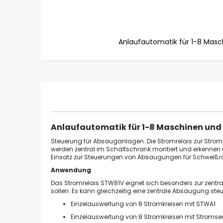
Anlaufautomatik für 1-8 Mas
Zum
Anfang
der
Bildgalerie
springen
Anlaufautomatik für 1-8 Maschinen und
Steuerung für Absauganlagen. Die Stromrelais zur Strom
werden zentral im Schaltschrank montiert und erkennen
Einsatz zur Steuerungen von Absaugungen für Schweißra
Anwendung
Das Stromrelais STW81V eignet sich besonders zur zent
sollen. Es kann gleichzeitig eine zentrale Absaugung steu
Einzelauswertung von 8 Stromkreisen mit STWA1
Einzelauswertung von 8 Stromkreisen mit Stromse