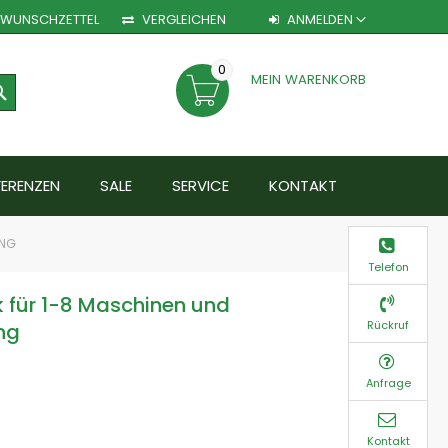
WUNSCHZETTEL
VERGLEICHEN
ANMELDEN
0
MEIN WARENKORB
SEARCH
FERENZEN
SALE
SERVICE
KONTAKT
UNG
Telefon
 für 1-8 Maschinen und
Rückruf
ng
Anfrage
Kontakt