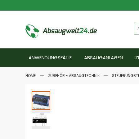
Zum
Inhalt
springen
ANWENDUNGSFÄLLE
ABSAUGANLAGEN
Z
HOME
ZUBEHÖR - ABSAUGTECHNIK
STEUERUNGST
Zum
Ende
der
Bildgalerie
springen