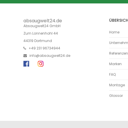
absaugwelt24.de
ÜBERSIC
Absaugwelt24 GmbH
Home
Zum Lonnenhohl 44
44319 Dortmund
Unterneh
+49 231 96734944
Referenzen
info@absaugwelt24.de
Marken
FAQ
Montage
Glossar