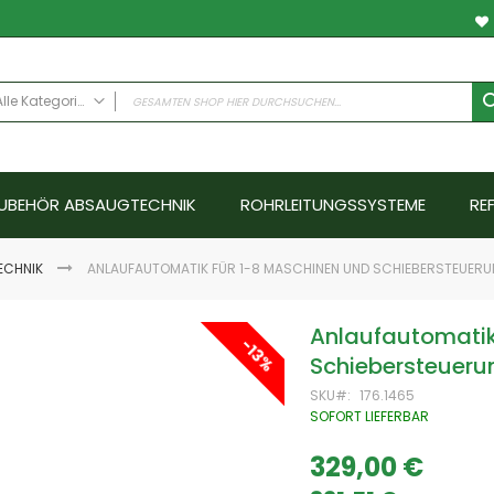
Alle Kategorien
ALLE KATEGORIEN
Anwendungsfälle
UBEHÖR ABSAUGTECHNIK
ROHRLEITUNGSSYSTEME
RE
Schweissrauch
Schleifstaub - Metall
Schleifstaub ATEX
ECHNIK
ANLAUFAUTOMATIK FÜR 1-8 MASCHINEN UND SCHIEBERSTEUER
Schleifstaub Holz
Ölnebel
Anlaufautomatik
-13%
Farbnebel - Nassabscheider
Schiebersteueru
Hallenlüftungssysteme
SKU
176.1465
Schallschutz
SOFORT LIEFERBAR
Emissionen
Abgase
329,00 €
Special
Price
Aerosole