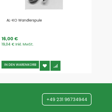
AL-KO Wandlerspule
AL
Ro
16,00 €
175,
19,04 €
208,2
IN DEN WARENKORB
IN 
+49 231 96734944