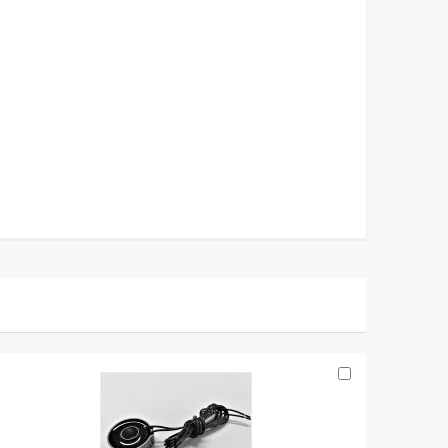
In
den
Warenkorb